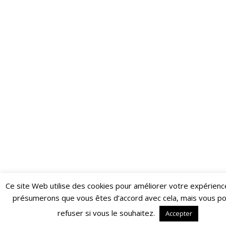
Ce site Web utilise des cookies pour améliorer votre expérienc
Restez informé·e des dernières actualités du Poing !
présumerons que vous êtes d’accord avec cela, mais vous p
ABONNEZ-VOUS À LA NEWSLETTER
refuser si vous le souhaitez.
Accepter