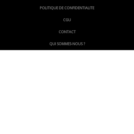
@lepoinginfo.bsky.social
POLITIQUE DE CONFIDENTIALITE
CGU
@LePoingMontpellier
CONTACT
QUI SOMMES-NOUS ?