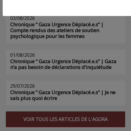
03/08/2026
Chronique ” Gaza Urgence Déplacé.e.s” |
Compte rendus des ateliers de soutien
psychologique pour les femmes
01/08/2026
Chronique ” Gaza Urgence Déplacé.e.s” | Gaza
n’a pas besoin de déclarations d’inquiétude
29/07/2026
Chronique ” Gaza Urgence Déplacé.e.s” | Je ne
sais plus quoi écrire
VOIR TOUS LES ARTICLES DE L'AGORA