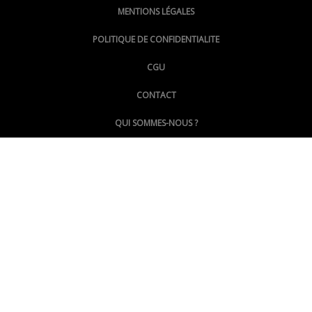
MENTIONS LÉGALES
@lepoinginfo.bsky.social
POLITIQUE DE CONFIDENTIALITE
CGU
@LePoingMontpellier
CONTACT
QUI SOMMES-NOUS ?