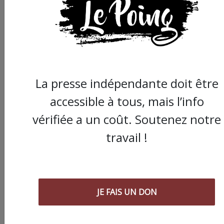
La presse indépendante doit être
accessible à tous, mais l’info
vérifiée a un coût. Soutenez notre
travail !
Commander le dernier numéro papier du
Poing !
Voir tous les numéros papier
JE FAIS UN DON
AGORA