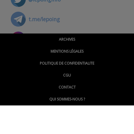
t.me/lepoing
@montpellierpoinginfo
ARCHIVES
MENTIONS LÉGALES
@lepoinginfo.bsky.social
POLITIQUE DE CONFIDENTIALITE
CGU
@LePoingMontpellier
CONTACT
QUI SOMMES-NOUS ?