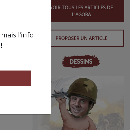
VOIR TOUS LES ARTICLES DE
L'AGORA
s
mais l’info
PROPOSER UN ARTICLE
!
DESSINS