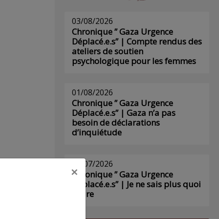
03/08/2026
Chronique ” Gaza Urgence
Déplacé.e.s” | Compte rendus des
ateliers de soutien
psychologique pour les femmes
01/08/2026
Chronique ” Gaza Urgence
Déplacé.e.s” | Gaza n’a pas
besoin de déclarations
d’inquiétude
29/07/2026
×
Chronique ” Gaza Urgence
Déplacé.e.s” | Je ne sais plus quoi
écrire