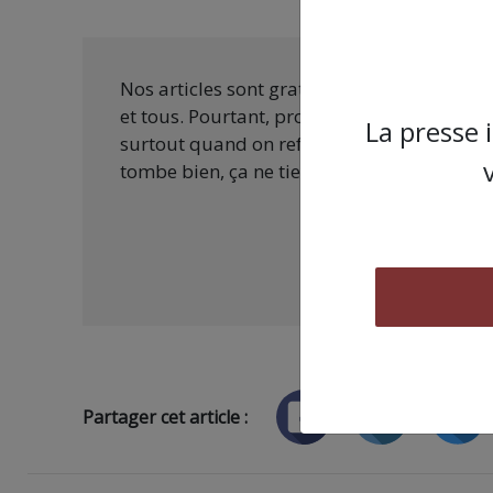
Nos articles sont gratuits car nous penson
et tous. Pourtant, produire une information
La presse 
surtout quand on refuse d’être aux ordres 
tombe bien, ça ne tient qu’à vous :
Partager cet article :