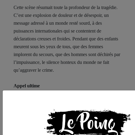
Cette scène résumait toute la profondeur de la tragédie.
C’est une explosion de douleur et de désespoir, un
message adressé à un monde resté sourd, à des
puissances internationales qui se contentent de
déclarations creuses et froides. Pendant que des enfants
meurent sous les yeux de tous, que des femmes
implorent du secours, que des hommes sont déchirés par
l’impuissance, le silence honteux du monde ne fait
qu’aggraver le crime.
Appel ultime
Depuis Gaza déchirée, au milieu des ruines et des rues
bondées de déplacés, depuis les gémissements des
affamés et les pleurs des enfants, nous lançons cet appel
: ô défenseurs de l’humanité, ô consciences vivantes,
intensifiez vos efforts, ne laissez pas Gaza affronter seule