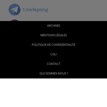
t.me/lepoing
@montpellierpoinginfo
ARCHIVES
MENTIONS LÉGALES
@lepoinginfo.bsky.social
POLITIQUE DE CONFIDENTIALITE
CGU
@LePoingMontpellier
CONTACT
QUI SOMMES-NOUS ?