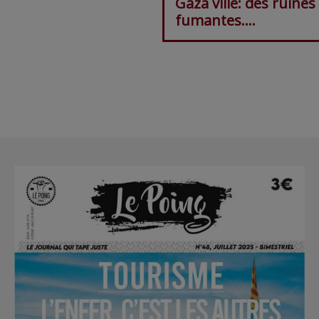
Gaza ville: des ruines
fumantes….