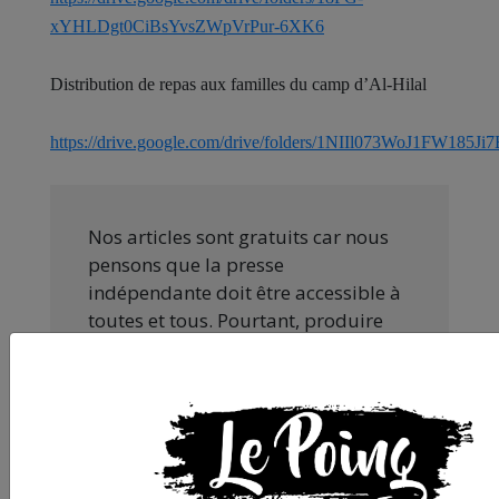
xYHLDgt0CiBsYvsZWpVrPur-6XK6
Distribution de repas aux familles du camp d’Al-Hilal
https://drive.google.com/drive/folders/1NIIl073WoJ1FW185
Nos articles sont gratuits car nous
pensons que la presse
indépendante doit être accessible à
toutes et tous. Pourtant, produire
une information engagée et de
qualité nécessite du temps et de
l’argent, surtout quand on refuse
d’être aux ordres de Bolloré et de
ses amis… Pourvu que ça dure ! Ça
tombe bien, ça ne tient qu’à vous :