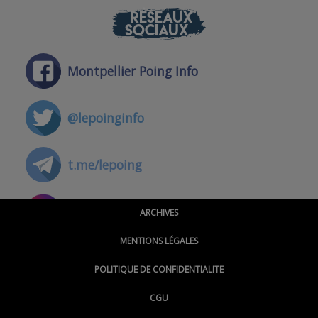
RÉSEAUX
SOCIAUX
Montpellier Poing Info
@lepoinginfo
t.me/lepoing
@montpellierpoinginfo
ARCHIVES
MENTIONS LÉGALES
@lepoinginfo.bsky.social
POLITIQUE DE CONFIDENTIALITE
CGU
@LePoingMontpellier