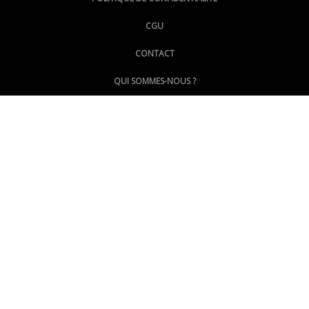
CGU
@LePoingMontpellier
CONTACT
QUI SOMMES-NOUS ?