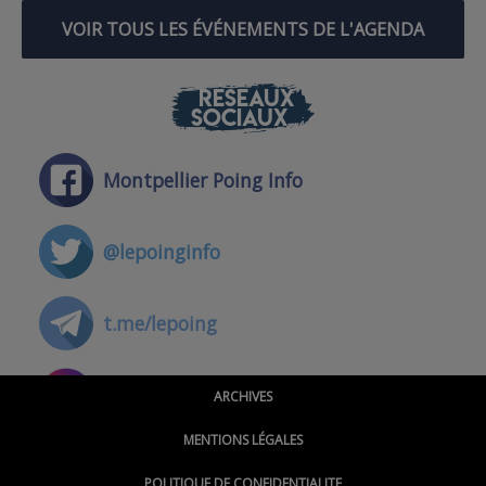
VOIR TOUS LES ÉVÉNEMENTS DE L'AGENDA
RÉSEAUX
SOCIAUX
Montpellier Poing Info
@lepoinginfo
t.me/lepoing
@montpellierpoinginfo
ARCHIVES
MENTIONS LÉGALES
@lepoinginfo.bsky.social
POLITIQUE DE CONFIDENTIALITE