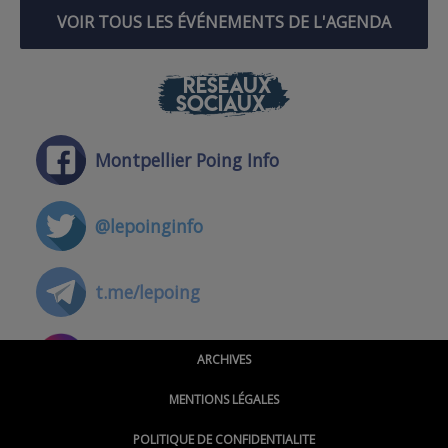
VOIR TOUS LES ÉVÉNEMENTS DE L'AGENDA
RÉSEAUX
SOCIAUX
Montpellier Poing Info
@lepoinginfo
t.me/lepoing
@montpellierpoinginfo
ARCHIVES
MENTIONS LÉGALES
@lepoinginfo.bsky.social
POLITIQUE DE CONFIDENTIALITE