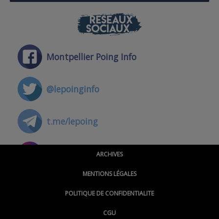
RÉSEAUX
SOCIAUX
Montpellier Poing Info
@lepoinginfo
t.me/lepoing
@montpellierpoinginfo
ARCHIVES
MENTIONS LÉGALES
@lepoinginfo.bsky.social
POLITIQUE DE CONFIDENTIALITE
CGU
@LePoingMontpellier