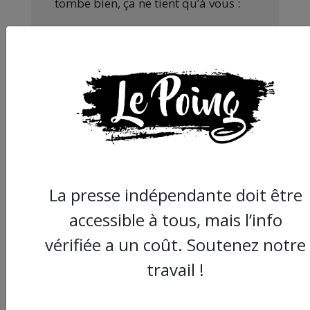
tombe bien, ça ne tient qu’à vous :
JE FAIS UN DON
Partager
cet article :
La presse indépendante doit être
accessible à tous, mais l’info
ARTICLE AGORA SUIVANT :
vérifiée a un coût. Soutenez notre
travail !