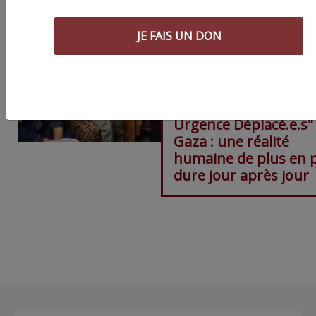
JE FAIS UN DON
Chronique " Gaza
Urgence Déplacé.e.s"
Gaza : une réalité
humaine de plus en 
dure jour après jour