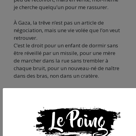
je cherche quelqu’un pour me rassurer.
À Gaza, la trêve n’est pas un article de
négociation, mais une vie volée que l’on veut
retrouver.
C’est le droit pour un enfant de dormir sans
être réveillé par un missile, pour une mère
de marcher dans la rue sans trembler à
chaque bruit, pour un nouveau-né de naître
dans des bras, non dans un cratère.
Les gens ne demandent rien de plus que la
fin des massacres.
Mais malgré cela, ils ne font plus facilement
confiance.
Chaque trêve passée a été le prélude à un
nouveau massacre, chaque promesse du