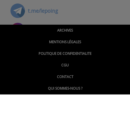
t.me/lepoing
@montpellierpoinginfo
ARCHIVES
MENTIONS LÉGALES
@lepoinginfo.bsky.social
POLITIQUE DE CONFIDENTIALITE
CGU
@LePoingMontpellier
CONTACT
QUI SOMMES-NOUS ?