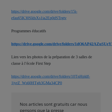
https://drive.google.com/drive/folders/15i-
efau65K30SIdsXs1ia2Ep0dSTrgtv
Programmes éducatifs
https://drive.google.com/drive/folders/1dQ6AP42AZuS
Lien vers les photos de la préparation de 3 salles de
classe à l’école First Step
https://drive.google.com/drive/folders/10TnHpldf-
1jvrZ_Ws60HTgh3GMa34CP0
Nos articles sont gratuits car nous
pensons que la presse