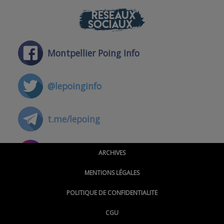
RÉSEAUX
SOCIAUX
Montpellier Poing Info
@lepoinginfo
t.me/lepoing
@montpellierpoinginfo
ARCHIVES
MENTIONS LÉGALES
@lepoinginfo.bsky.social
POLITIQUE DE CONFIDENTIALITE
CGU
@LePoingMontpellier