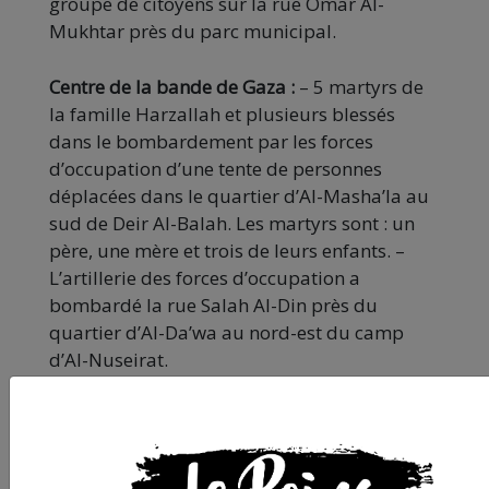
groupe de citoyens sur la rue Omar Al-
Mukhtar près du parc municipal.
Centre de la bande de Gaza :
– 5 martyrs de
la famille Harzallah et plusieurs blessés
dans le bombardement par les forces
d’occupation d’une tente de personnes
déplacées dans le quartier d’Al-Masha’la au
sud de Deir Al-Balah. Les martyrs sont : un
père, une mère et trois de leurs enfants. –
L’artillerie des forces d’occupation a
bombardé la rue Salah Al-Din près du
quartier d’Al-Da’wa au nord-est du camp
d’Al-Nuseirat.
Sud de la bande de Gaza :
– Le martyr
Muhammad Abu Mustafa a été tué et
d’autres blessés lorsque les forces