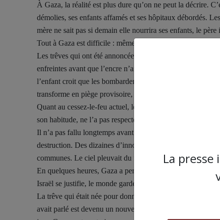
À Gaza, la réalité est plus dure qu’on ne peut la décrire. C’
démolies, ses enfants affamés et ses hôpitaux débordés. Les 
mère ne sait pas si demain elle nourrira ses enfants, le père 
Tout à Gaza est difficile : même respirer est un défi, et mê
Les trêves qui ont été annoncées au fil des années, quelque s
enfreintes avant que l’encre n’ait séché. Alors que les gens 
l’enfant croit que les bombardements sont finis, il entend 
transforme en piège provisoire, en simple interlude silencie
Quant au cessez-le-feu actuel, les Palestiniens avaient cru qu
son habitude, ne l’a pas respecté.
Il n’a pas fallu longtemps avant qu’elle ne viole le cessez
destruction. Des dizaines d’innocents sont tombés, des fami
La presse 
communes. Le ciel pleuvait du feu, la terre se resserrait au
En quelques heures, Gaza a perdu ce qui lui restait de trait
Israël se justifie, le monde garde le silence, et seuls les Pale
La trêve qui était née pour donner aux gens la sécurité s’es
avait parlé est devenu un nouveau massacre. Comme si chaq