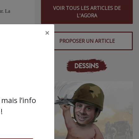
VOIR TOUS LES ARTICLES DE
ur. La
L'AGORA
×
es,
PROPOSER UN ARTICLE
DESSINS
me à
mais l’info
!
nde
 le