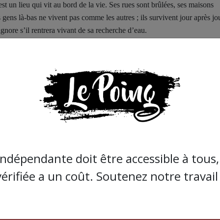
est un lieu qui vit au bord de la vie. Ses rues sont brûlées, ses maisons
gens là-bas ne vivent pas comme les autres ; ils survivent jour après jo
ignore s’il rentrera vivant de sa recherche d’eau.
me le silence devient un moyen de résistance.
oit leur nom ou leur médiation, se ressemblaient toutes : courtes, fragil
respirent enfin, les avions reviennent remplir le ciel. Et au moment où
un nouveau détonation qui vole son rêve de sommeil. Ainsi, la trêve se
ux entre deux guerres.
’il serait différent, qu’il leur porterait un peu de vie. Mais Israël, com
-le-feu et ne déclenche une nouvelle vague de bombardements et de
lles entières ont été anéanties, des maisons sont devenues des fosses
indépendante doit être accessible à tous, 
tour des corps des morts.
s, tandis que le monde regardait dans un silence étrange.
vérifiée a un coût. Soutenez notre travail 
stiniens paient le prix.
t transformée en une autre tromperie. Et le cessez-le-feu dont tout le mo
ue accord dans ce conflit était condamné à mourir avant même de voir