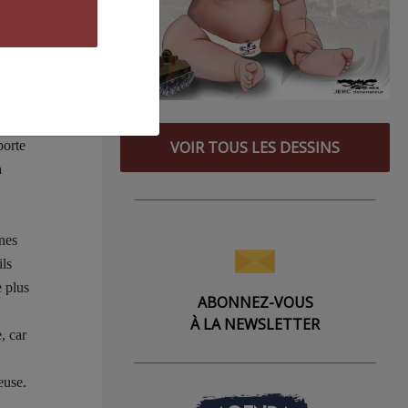
iste
n
 une
VOIR TOUS LES DESSINS
porte
a
ines
ils
e plus
ABONNEZ-VOUS
À LA NEWSLETTER
, car
euse.