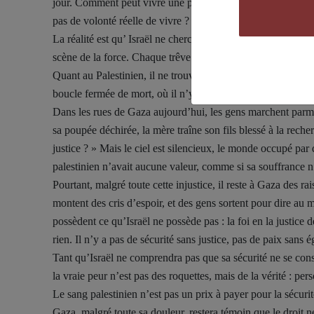
jour. Comment peut vivre une paix dans une terre encore so
pas de volonté réelle de vivre ?
La réalité est qu’ Israël ne cherche pas une paix durable, ma
scène de la force. Chaque trêve pour elle est une opportuni
Quant au Palestinien, il ne trouve aucun moment de repos ni 
boucle fermée de mort, où il n’y a ni commencement ni fin, 
Dans les rues de Gaza aujourd’hui, les gens marchent parm
sa poupée déchirée, la mère traîne son fils blessé à la recher
justice ? » Mais le ciel est silencieux, le monde occupé par 
palestinien n’avait aucune valeur, comme si sa souffrance n
Pourtant, malgré toute cette injustice, il reste à Gaza des r
montent des cris d’espoir, et des gens sortent pour dire au m
possèdent ce qu’Israël ne possède pas : la foi en la justice d
rien. Il n’y a pas de sécurité sans justice, pas de paix sans 
Tant qu’Israël ne comprendra pas que sa sécurité ne se constr
la vraie peur n’est pas des roquettes, mais de la vérité : pe
Le sang palestinien n’est pas un prix à payer pour la sécurit
Gaza, malgré toute sa douleur, restera témoin que le droit 