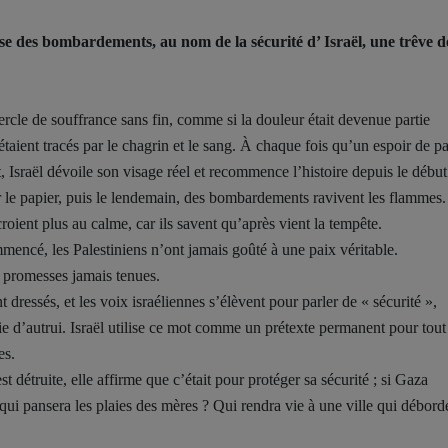
se des bombardements, au nom de la sécurité d’ Israël, une trêve d
cercle de souffrance sans fin, comme si la douleur était devenue partie
 étaient tracés par le chagrin et le sang. À chaque fois qu’un espoir de pa
t, Israël dévoile son visage réel et recommence l’histoire depuis le débu
 le papier, puis le lendemain, des bombardements ravivent les flammes.
croient plus au calme, car ils savent qu’après vient la tempête.
encé, les Palestiniens n’ont jamais goûté à une paix véritable.
 promesses jamais tenues.
 dressés, et les voix israéliennes s’élèvent pour parler de « sécurité »,
ie d’autrui. Israël utilise ce mot comme un prétexte permanent pour tout
es.
st détruite, elle affirme que c’était pour protéger sa sécurité ; si Gaza
s qui pansera les plaies des mères ? Qui rendra vie à une ville qui débord