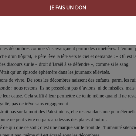
us occupation ? Et comment un cessez-le-feu peut-il tenir quand il n’ex
JE FAIS UN DON
is des instants de silence durant lesquels elle peut réorganiser sa mise e
té de reprendre son souffle, puis de frapper à nouveau.
pour enterrer ses morts avant d’entendre les avions revenir. Il vit dans
seulement la continuité de la souffrance.
i les décombres comme s’ils avançaient parmi des cimetières. L’enfant 
che d’un hôpital, le père lève la tête vers le ciel et demande : « Où est l
des discours sur le « droit d’Israël à se défendre », comme si le sang
’était qu’un épisode éphémère dans les journaux télévisés.
aisons de vivre. De sous les décombres naissent des enfants, parmi les ru
onde : nous restons. Ils ne possèdent pas d’avions, ni de missiles, mais 
e leur cause. Cela suffit à leur permettre de tenir, même quand il ne rest
égalité, pas de trêve sans engagement.
uit pas sur la mort des Palestiniens, elle restera dans une peur éternelle
rsonne ne peut vivre en paix au-dessus des plaies d’autrui.
é de qui que ce soit ; c’est une marque sur le front de l’humanité silenci
ne meurt pas, même s’il est écrasé sous les décombres.