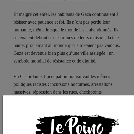
Et malgré cet enfer, les habitants de Gaza continuaient à
résister avec patience et foi. Ils n’ont pas perdu leur
humanité, même lorsque le monde les a abandonnés. Ils
se tenaient debout sur les ruines de leurs maisons, la tête
haute, proclamant au monde qu’ils n’étaient pas vaincus.
Gaza est devenue bien plus qu’une ville assiégée : un
symbole mondial de résistance et de dignité.
En Cisjordanie, l’occupation poursuivait les mêmes
politiques racistes : incursions nocturnes, arrestations
massives, répression dans les rues, checkpoints
humiliants. Comme si Israël voulait punir tous les
Palestiniens pour ce qui s’était passé le 7 octobre, même
ceux qui n’y avaient pas pris part.
Ainsi, plus de vingt mois après le début de la guerre, la