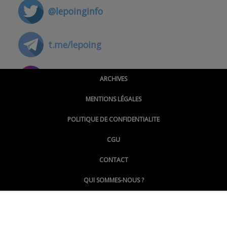
@lepoinginfo
t.me/lepoing
@montpellierpoinginfo
ARCHIVES
MENTIONS LÉGALES
@lepoinginfo.bsky.social
POLITIQUE DE CONFIDENTIALITE
CGU
@LePoingMontpellier
CONTACT
QUI SOMMES-NOUS ?