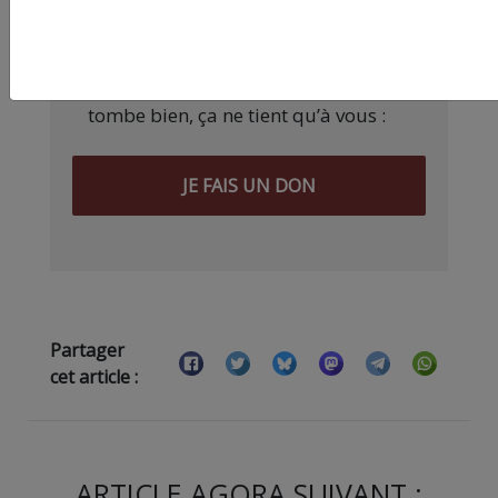
qualité nécessite du temps et de
l’argent, surtout quand on refuse
d’être aux ordres de Bolloré et de
ses amis… Pourvu que ça dure ! Ça
tombe bien, ça ne tient qu’à vous :
JE FAIS UN DON
Partager
cet article :
ARTICLE AGORA SUIVANT :