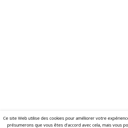
Ce site Web utilise des cookies pour améliorer votre expérienc
Restez informé·e des dernières actualités du Poing !
présumerons que vous êtes d’accord avec cela, mais vous p