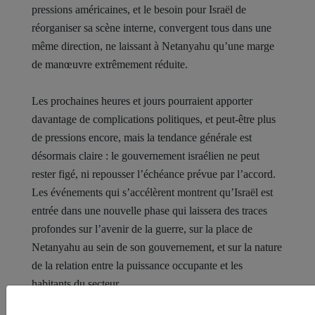
pressions américaines, et le besoin pour Israël de
réorganiser sa scène interne, convergent tous dans une
même direction, ne laissant à Netanyahu qu’une marge
de manœuvre extrêmement réduite.
Les prochaines heures et jours pourraient apporter
davantage de complications politiques, et peut-être plus
de pressions encore, mais la tendance générale est
désormais claire : le gouvernement israélien ne peut
rester figé, ni repousser l’échéance prévue par l’accord.
Les événements qui s’accélèrent montrent qu’Israël est
entrée dans une nouvelle phase qui laissera des traces
profondes sur l’avenir de la guerre, sur la place de
Netanyahu au sein de son gouvernement, et sur la nature
de la relation entre la puissance occupante et les
habitants du secteur.