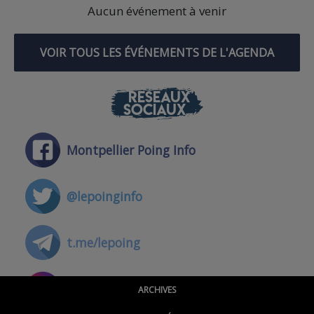
Aucun événement à venir
VOIR TOUS LES ÉVÉNEMENTS DE L'AGENDA
RÉSEAUX
SOCIAUX
Montpellier Poing Info
@lepoinginfo
t.me/lepoing
@montpellierpoinginfo
ARCHIVES