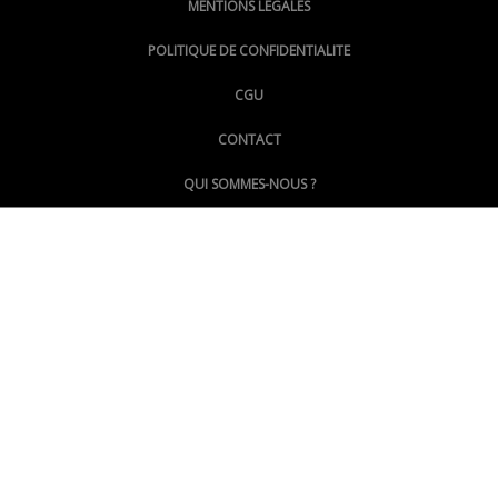
MENTIONS LÉGALES
@lepoinginfo.bsky.social
POLITIQUE DE CONFIDENTIALITE
CGU
@LePoingMontpellier
CONTACT
QUI SOMMES-NOUS ?