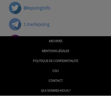
@lepoinginfo
t.me/lepoing
@montpellierpoinginfo
ARCHIVES
MENTIONS LÉGALES
@lepoinginfo.bsky.social
POLITIQUE DE CONFIDENTIALITE
CGU
@LePoingMontpellier
CONTACT
QUI SOMMES-NOUS ?