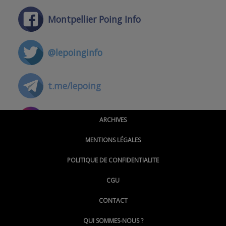
Montpellier Poing Info
@lepoinginfo
t.me/lepoing
@montpellierpoinginfo
ARCHIVES
MENTIONS LÉGALES
@lepoinginfo.bsky.social
POLITIQUE DE CONFIDENTIALITE
CGU
@LePoingMontpellier
CONTACT
QUI SOMMES-NOUS ?