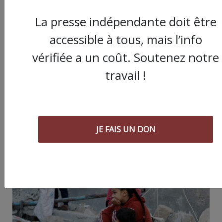
La presse indépendante doit être
accessible à tous, mais l’info
vérifiée a un coût. Soutenez notre
Partager
travail !
cet article :
JE FAIS UN DON
ARTICLE AGORA SUIVANT :