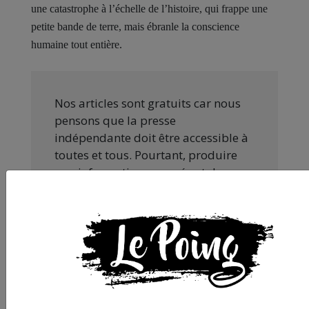
une catastrophe à l’échelle de l’histoire, qui frappe une
petite bande de terre, mais ébranle la conscience
humaine tout entière.
Nos articles sont gratuits car nous
pensons que la presse
indépendante doit être accessible à
toutes et tous. Pourtant, produire
une information engagée et de
qualité nécessite du temps et de
l’argent, surtout quand on refuse
d’être aux ordres de Bolloré et de
ses amis… Pourvu que ça dure ! Ça
tombe bien, ça ne tient qu’à vous :
JE FAIS UN DON