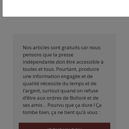
donnent une voix aux victimes ne doivent pas
devenir, eux aussi, des victimes oubliées.
Nos articles sont gratuits car nous
pensons que la presse
indépendante doit être accessible à
toutes et tous. Pourtant, produire
une information engagée et de
qualité nécessite du temps et de
l’argent, surtout quand on refuse
d’être aux ordres de Bolloré et de
ses amis… Pourvu que ça dure ! Ça
tombe bien, ça ne tient qu’à vous :