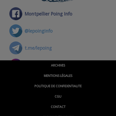
Montpellier Poing Info
@lepoinginfo
t.me/lepoing
@montpellierpoinginfo
ARCHIVES
MENTIONS LÉGALES
@lepoinginfo.bsky.social
POLITIQUE DE CONFIDENTIALITE
CGU
@LePoingMontpellier
CONTACT