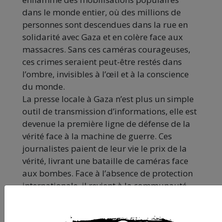
dans le monde entier, où des millions de
personnes sont descendues dans la rue en
solidarité avec Gaza et en colère face aux
massacres. Sans ces caméras courageuses,
ces crimes seraient peut-être restés dans
l’ombre, invisibles à l’œil et à la conscience
du monde.
La presse locale à Gaza n’est plus un simple
outil de transmission d’informations, elle est
devenue la première ligne de défense de la
vérité face à la machine de guerre. Ces
journalistes paient de leur vie le prix de la
vérité, livrant une bataille de caméras face
aux bombes. Face à l’absence de protection
internationale, il revient à la communauté
internationale et aux institutions dédiées à la
liberté de la presse d’agir. La solidarité seule