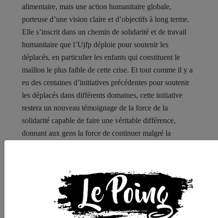
alimentaire, mais une action humanitaire globale,
porteuse d’une vision claire et d’objectifs à long terme.
Elle s’inscrit dans un chemin de solidarité et de travail
humanitaire que l’Ujfp déploie pour soutenir les
déplacés, en particulier les enfants qui constituent le
maillon le plus faible de cette crise. Et tout comme il y a
eu des centaines d’initiatives précédentes pour soutenir
les déplacés dans différents domaines, cette initiative
restera un nouveau témoignage de la force de la
solidarité capable de faire une véritable différence,
donnant aux gens la force de continuer malgré la
tragédie. C’est une histoire d’espoir qui s’écrit au milieu
de la souffrance, confirmant que l’humanité peut
triompher même dans les circonstances les plus sombres.
Lien vers les photos et vidéos