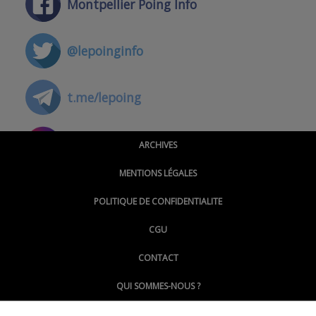
Montpellier Poing Info
@lepoinginfo
t.me/lepoing
@montpellierpoinginfo
ARCHIVES
MENTIONS LÉGALES
@lepoinginfo.bsky.social
POLITIQUE DE CONFIDENTIALITE
CGU
@LePoingMontpellier
CONTACT
QUI SOMMES-NOUS ?