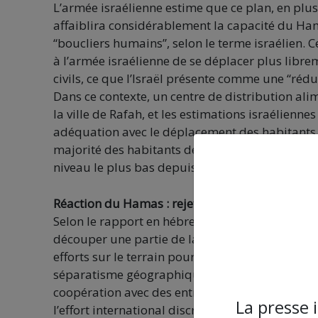
L’armée israélienne estime que ce plan, en pl
affaiblira considérablement la capacité du Ham
“boucliers humains”, selon le terme israélien. 
à l’armée israélienne de se déplacer plus libre
civils, ce que l’Israël présente comme une “réduc
Dans ce contexte, un centre de distribution ali
la ville de Rafah, et les estimations israéliennes
adéquation avec le déplacement des habitants ve
majorité des habitants de Gaza vers la “zone 
niveau le plus bas depuis sa prise de pouvoir 
Réaction du Hamas : rejet du plan et résistance 
Selon le rapport en hébreu, le Hamas a claireme
découper une partie de la bande de Gaza hors d
efforts sur le terrain pour entraver sa mise en 
séparatisme géographique forcé. Il est égalem
coopération avec des entreprises civiles améri
La presse 
l’effort international discret derrière cette initia