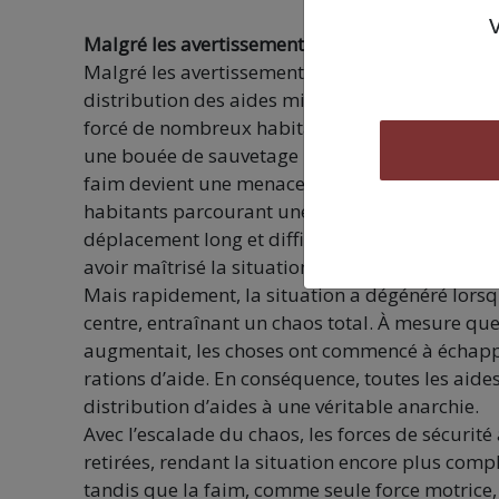
Malgré les avertissements : la faim pousse les h
Malgré les avertissements répétés du Hamas à 
distribution des aides mis en place par Israël d
forcé de nombreux habitants à se rendre dans c
une bouée de sauvetage pour beaucoup, au milie
faim devient une menace pour leur vie. Au début
habitants parcourant une distance d’environ tro
déplacement long et difficile dans des conditio
avoir maîtrisé la situation.
Mais rapidement, la situation a dégénéré lorsq
centre, entraînant un chaos total. À mesure qu
augmentait, les choses ont commencé à échapper
rations d’aide. En conséquence, toutes les aides
distribution d’aides à une véritable anarchie.
Avec l’escalade du chaos, les forces de sécurité
retirées, rendant la situation encore plus comp
tandis que la faim, comme seule force motrice,