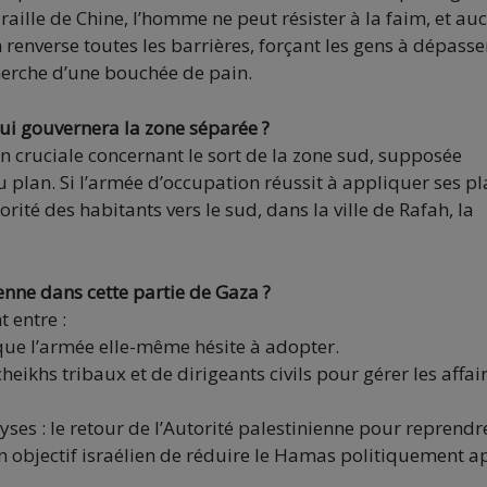
lle de Chine, l’homme ne peut résister à la faim, et au
m renverse toutes les barrières, forçant les gens à dépasse
cherche d’une bouchée de pain.
qui gouvernera la zone séparée ?
n cruciale concernant le sort de la zone sud, supposée
lan. Si l’armée d’occupation réussit à appliquer ses pl
orité des habitants vers le sud, dans la ville de Rafah, la
enne dans cette partie de Gaza ?
t entre :
x que l’armée elle-même hésite à adopter.
ikhs tribaux et de dirigeants civils pour gérer les affai
yses : le retour de l’Autorité palestinienne pour reprendr
n objectif israélien de réduire le Hamas politiquement a