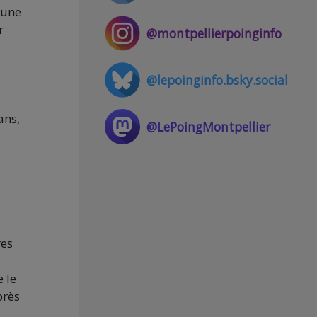
cune
r
@montpellierpoinginfo
@lepoinginfo.bsky.social
ans,
@LePoingMontpellier
res
e le
près