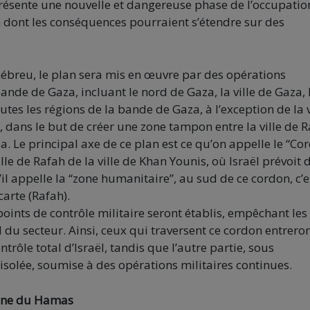
présente une nouvelle et dangereuse phase de l’occupatio
in dont les conséquences pourraient s’étendre sur des
n hébreu, le plan sera mis en œuvre par des opérations
bande de Gaza, incluant le nord de Gaza, la ville de Gaza, 
outes les régions de la bande de Gaza, à l’exception de la v
s, dans le but de créer une zone tampon entre la ville de 
a. Le principal axe de ce plan est ce qu’on appelle le “Co
le de Rafah de la ville de Khan Younis, où Israël prévoit 
il appelle la “zone humanitaire”, au sud de ce cordon, c’e
carte (Rafah).
oints de contrôle militaire seront établis, empêchant les
du secteur. Ainsi, ceux qui traversent ce cordon entrero
ntrôle total d’Israël, tandis que l’autre partie, sous
isolée, soumise à des opérations militaires continues.
maine du Hamas