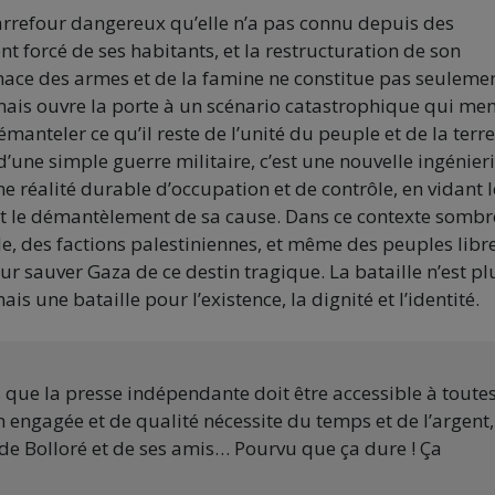
carrefour dangereux qu’elle n’a pas connu depuis des
t forcé de ses habitants, et la restructuration de son
nace des armes et de la famine ne constitue pas seuleme
, mais ouvre la porte à un scénario catastrophique qui me
émanteler ce qu’il reste de l’unité du peuple et de la terre
’une simple guerre militaire, c’est une nouvelle ingénier
ne réalité durable d’occupation et de contrôle, en vidant l
t le démantèlement de sa cause. Dans ce contexte sombre
, des factions palestiniennes, et même des peuples libr
 sauver Gaza de ce destin tragique. La bataille n’est pl
s une bataille pour l’existence, la dignité et l’identité.
s que la presse indépendante doit être accessible à toute
 engagée et de qualité nécessite du temps et de l’argent,
de Bolloré et de ses amis… Pourvu que ça dure ! Ça