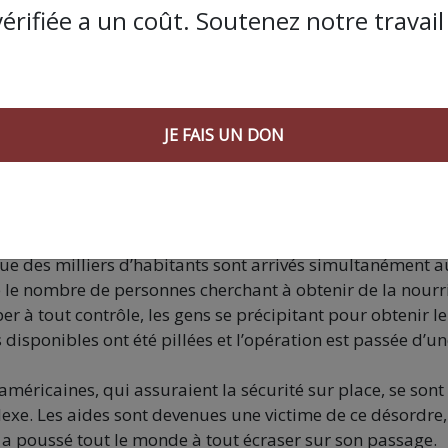
vérifiée a un coût. Soutenez notre travail 
abitants vers le centre d’aide israélien à Rafah
la population de Gaza de ne pas se rendre au centre de
ans la ville de Rafah, la nécessité désespérée de nourritu
e centre pour recevoir des aides. Ces aides sont devenue
JE FAIS UN DON
u de la crise humanitaire extrême qu’ils traversent, où
, la situation était relativement bien organisée, les
is kilomètres à pied pour atteindre le centre. Bien que c
ns extrêmes fût une épreuve, l’organisation initiale sembl
ue des milliers d’habitants sont arrivés simultanément a
e le nombre de personnes cherchant à obtenir de la nourr
 à tout contrôle, les gens se précipitant pour obtenir l
 disponibles ont été pillées et l’opération est passée d’u
 américaines, qui assuraient la sécurité sur place, se sont
lexe. Les aides sont devenues une victime de ce désordre,
 a poussé tout le monde à tout écraser sur son passage.