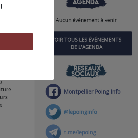
AGENDA
!
Aucun événement à venir
re a
s
VOIR TOUS LES ÉVÉNEMENTS
 la
DE L'AGENDA
e
ait
RÉSEAUX
SOCIAUX
u
iture
Montpellier Poing Info
eurs
ne
@lepoinginfo
t.me/lepoing