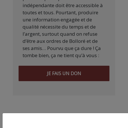
indépendante doit être accessible à
toutes et tous. Pourtant, produire
une information engagée et de
qualité nécessite du temps et de
l’argent, surtout quand on refuse
d’être aux ordres de Bolloré et de
ses amis… Pourvu que ça dure ! Ça
tombe bien, ça ne tient qu’à vous :
JE FAIS UN DON
Partager
cet article :