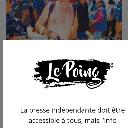
Commander le dernier numéro papier du
Poing !
La presse indépendante doit être
Voir tous les numéros papier
accessible à tous, mais l’info