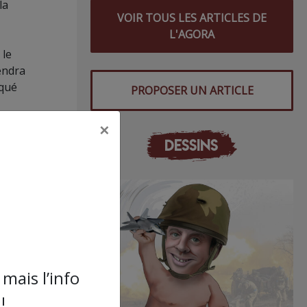
la
VOIR TOUS LES ARTICLES DE
L'AGORA
 le
endra
qué
PROPOSER UN ARTICLE
e de
×
x
DESSINS
stitue
le 10
gés
mais l’info
!