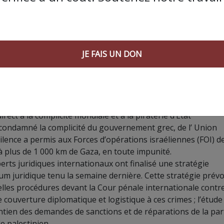
nale, mais leur libération ne constitue pas une véritable lib
niers d’un système de torture et d’impunité.
Pour la Flottille,
ime israélien l’emporte de loin sur les risques liés au silence
JE FAIS UN DON
estre se rassemble actuellement en Afrique du Nord.
Compos
s originaires de plus de 30 pays, ce convoi terrestre traverse
e universelle pour la libération.
Des représentants de la
ont rejoint la flotte, faisant de Gaza le fer de lance d’un
irect à la complicité mondiale et à la piraterie d’État
nt condamné la complicité du gouvernement grec, de l’ Union
ilence a permis aux Forces d’opérations israéliennes (FOI) d
 plus de 1 000 km de Gaza, en toute impunité.
erts juridiques internationaux ont finalisé une stratégie
um juridique tenu la semaine dernière.
Cette stratégie prévo
elles procédures devant la Cour pénale internationale contr
 couverture diplomatique et logistique à ces crimes ;
l’étude
intien des demandes de sanctions et de réparations de la par
e palestinien.