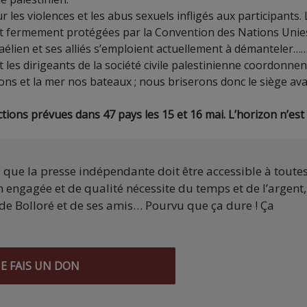
les violences et les abus sexuels infligés aux participants.
ont fermement protégées par la Convention des Nations Unie
raélien et ses alliés s’emploient actuellement à démanteler…
t les dirigeants de la société civile palestinienne coordonnen
ons et la mer nos bateaux ; nous briserons donc le siège av
tions prévues dans 47 pays les 15 et 16 mai. L’horizon n’est
s que la presse indépendante doit être accessible à toute
 engagée et de qualité nécessite du temps et de l’argent,
de Bolloré et de ses amis… Pourvu que ça dure ! Ça
JE FAIS UN DON