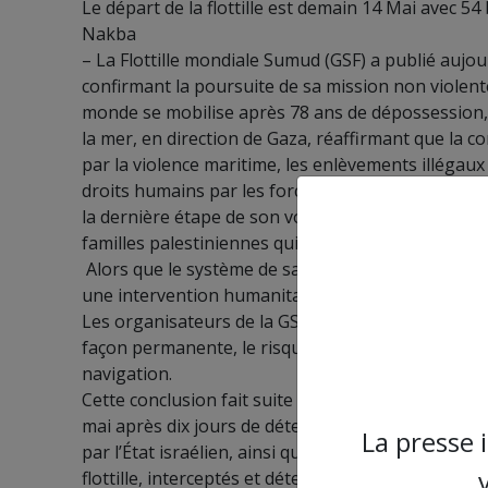
Le départ de la flottille est demain 14 Mai avec 54 
Nakba
– La Flottille mondiale Sumud (GSF) a publié aujou
confirmant la poursuite de sa mission non violente 
monde se mobilise après 78 ans de dépossession, d
la mer, en direction de Gaza, réaffirmant que la 
par la violence maritime, les enlèvements illégau
droits humains par les forces d’occupation israélie
la dernière étape de son voyage vers les côtes de 
familles palestiniennes qui continuent de vivre sou
Alors que le système de santé de Gaza continue de 
une intervention humanitaire directe, menée par de
Les organisateurs de la GSF ont souligné que, face
façon permanente, le risque stratégique de l’inact
navigation.
Cette conclusion fait suite au retour de Saif Abuk
mai après dix jours de détention illégale et des a
La presse 
par l’État israélien, ainsi que des passages à taba
flottille, interceptés et détenus illégalement dans