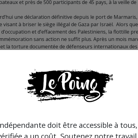
bateaux et près de 500 participants de 45 pays, à la veille de 
rd’hui une déclaration définitive depuis le port de Marmaris,
visant à briser le siège illégal de Gaza par Israël.
Alors que
’occupation et d’effacement des Palestiniens, la flottille pr
commémoration sans action ne suffit plus.
Après un mois mar
x et la torture documentée de défenseurs internationaux des
nnes (FOI), notre flottille s’est regroupée et agrandie en vu
Gaza, où elle apportera nourriture et aide aux enfants et au
s l’occupation brutale d’Israël.
s’effondrer totalement, la flotte médicale de la flottille con
s civils.
 aux tentatives du régime israélien d’instaurer le blocus de
ion est devenu bien plus important que les risques liés à la
eshek et Thiago Ávila, membres du Comité directeur, libérés 
ctes de torture et de mauvais traitements systématiques infli
indépendante doit être accessible à tous, 
c et des agressions sexuelles infligés à des volontaires de la
vérifiée a un coût. Soutenez notre travail 
 les eaux internationales européennes le 29 avril.