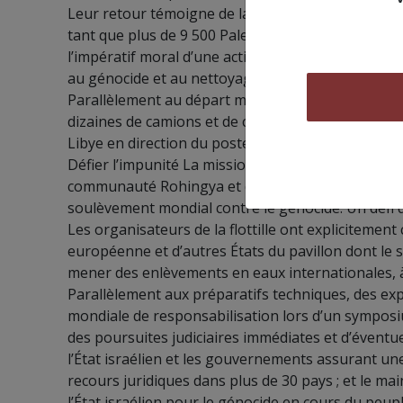
Leur retour témoigne de la mobilisation internatio
tant que plus de 9 500 Palestiniens restent prison
l’impératif moral d’une action directe contre le rég
au génocide et au nettoyage ethnique en cours.
Parallèlement au départ maritime, un convoi terr
dizaines de camions et de centaines de participant
Libye en direction du poste frontière de Rafah.
Défier l’impunité La mission s’est muée en une lutt
communauté Rohingya et d’autres peuples opprimés 
soulèvement mondial contre le génocide.
Un défi d
Les organisateurs de la flottille ont expliciteme
européenne et d’autres États du pavillon dont le s
mener des enlèvements en eaux internationales, à
Parallèlement aux préparatifs techniques, des exp
mondiale de responsabilisation lors d’un symposi
des poursuites judiciaires immédiates et d’éventu
l’État israélien et les gouvernements assurant une
recours juridiques dans plus de 30 pays ;
et le ma
l’État israélien pour le génocide en cours du peupl