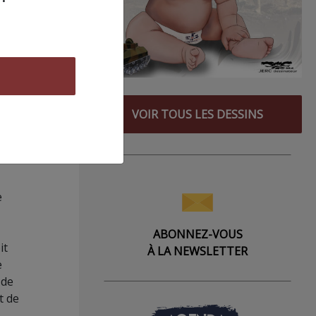
erté
 face
é de
 la
VOIR TOUS LES DESSINS
e
ABONNEZ-VOUS
it
À LA NEWSLETTER
e
 de
t de