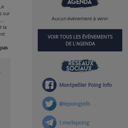
AGENDA
Le
s sur
Aucun événement à venir
……
t la
ant
VOIR TOUS LES ÉVÉNEMENTS
DE L'AGENDA
 pas
RÉSEAUX
SOCIAUX
s
Montpellier Poing Info
@lepoinginfo
t.me/lepoing