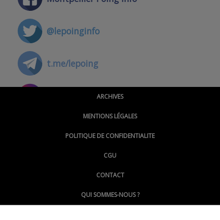
@lepoinginfo
t.me/lepoing
@montpellierpoinginfo
ARCHIVES
MENTIONS LÉGALES
@lepoinginfo.bsky.social
POLITIQUE DE CONFIDENTIALITE
CGU
@LePoingMontpellier
CONTACT
QUI SOMMES-NOUS ?