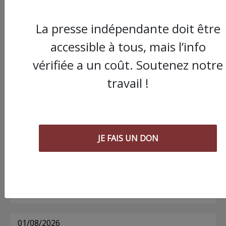
La presse indépendante doit être
Commander le dernier numéro papier du
accessible à tous, mais l’info
Poing !
vérifiée a un coût. Soutenez notre
travail !
Voir tous les numéros papier
AGORA
JE FAIS UN DON
03/08/2026
Chronique ” Gaza Urgence Déplacé.e.s” |
Compte rendus des ateliers de soutien
psychologique pour les femmes
01/08/2026