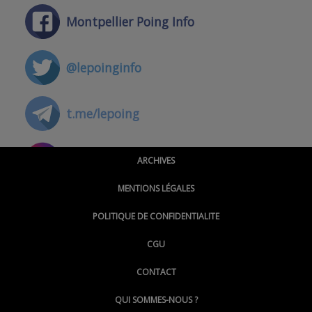
Montpellier Poing Info
@lepoinginfo
t.me/lepoing
@montpellierpoinginfo
ARCHIVES
MENTIONS LÉGALES
@lepoinginfo.bsky.social
POLITIQUE DE CONFIDENTIALITE
CGU
@LePoingMontpellier
CONTACT
QUI SOMMES-NOUS ?