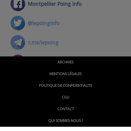
Montpellier Poing Info
@lepoinginfo
t.me/lepoing
@montpellierpoinginfo
ARCHIVES
MENTIONS LÉGALES
@lepoinginfo.bsky.social
POLITIQUE DE CONFIDENTIALITE
CGU
@LePoingMontpellier
CONTACT
QUI SOMMES-NOUS ?