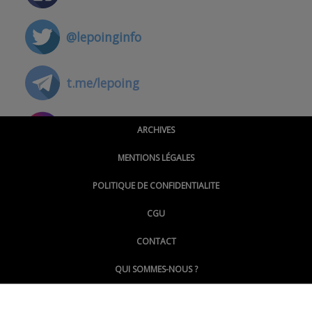
@lepoinginfo
t.me/lepoing
@montpellierpoinginfo
ARCHIVES
MENTIONS LÉGALES
@lepoinginfo.bsky.social
POLITIQUE DE CONFIDENTIALITE
CGU
@LePoingMontpellier
CONTACT
QUI SOMMES-NOUS ?