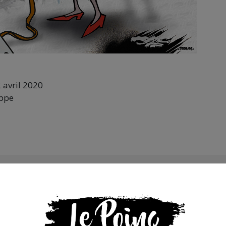
 avril 2020
ippe
s que la presse indépendante doit être accessible à toute
 engagée et de qualité nécessite du temps et de l’argent,
de Bolloré et de ses amis… Pourvu que ça dure ! Ça