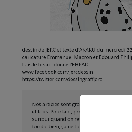
dessin de JERC et texte d’AKAKU du mercredi 22
caricature Emmanuel Macron et Edouard Phil
Fais le beau ! donne l’EHPAD
www.facebook.com/jercdessin
https://twitter.com/dessingraffjerc
Nos articles sont gratuits car nous penson
et tous. Pourtant, produire une information
surtout quand on refuse d’être aux ordres 
tombe bien, ça ne tient qu’à vous :