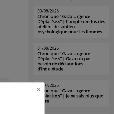
03/08/2026
Chronique ” Gaza Urgence
Déplacé.e.s” | Compte rendus des
ateliers de soutien
psychologique pour les femmes
01/08/2026
Chronique ” Gaza Urgence
Déplacé.e.s” | Gaza n’a pas
besoin de déclarations
d’inquiétude
29/07/2026
×
s
Chronique ” Gaza Urgence
Déplacé.e.s” | Je ne sais plus quoi
écrire