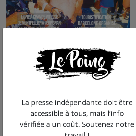
Commander le dernier numéro papier du
Poing !
Voir tous les numéros papier
La presse indépendante doit être
accessible à tous, mais l’info
AGORA
vérifiée a un coût. Soutenez notre
travail !
09/08/2026