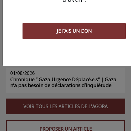
Chronique ” Gaza Urgence Déplacé.e.s” |
Compte rendu Hebdomadaire des ateliers de
soutien pour les femmes 8 et 9 Août
JE FAIS UN DON
03/08/2026
Chronique ” Gaza Urgence Déplacé.e.s” |
Compte rendus des ateliers de soutien
psychologique pour les femmes
01/08/2026
Chronique ” Gaza Urgence Déplacé.e.s” | Gaza
n’a pas besoin de déclarations d’inquiétude
VOIR TOUS LES ARTICLES DE L'AGORA
PROPOSER UN ARTICLE