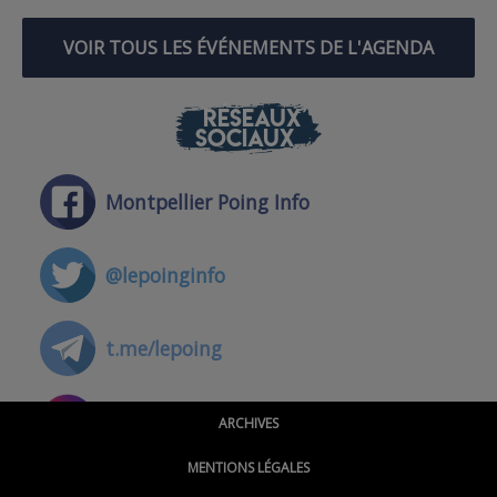
VOIR TOUS LES ÉVÉNEMENTS DE L'AGENDA
RÉSEAUX
SOCIAUX
Montpellier Poing Info
@lepoinginfo
t.me/lepoing
@montpellierpoinginfo
ARCHIVES
MENTIONS LÉGALES
@lepoinginfo.bsky.social