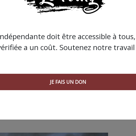
de Bolloré et de ses amis… Pourvu que ça dure ! Ça
JE FAIS UN DON
indépendante doit être accessible à tous, 
vérifiée a un coût. Soutenez notre travail 
JE FAIS UN DON
 AGORA SUIVANT :