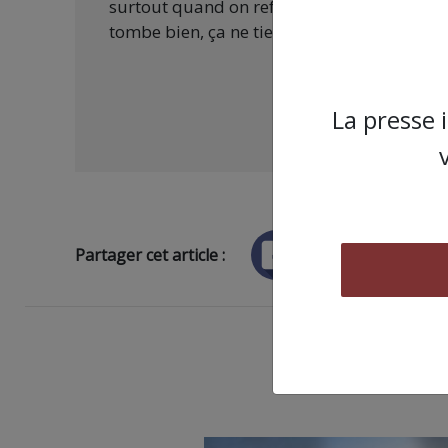
surtout quand on refuse d’être aux ordres 
tombe bien, ça ne tient qu’à vous :
La presse 
Partager cet article :
ARTICLE