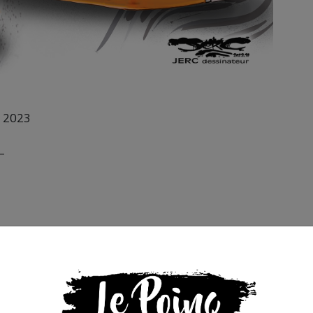
e 2023
–
s que la presse indépendante doit être accessible à toute
 engagée et de qualité nécessite du temps et de l’argent,