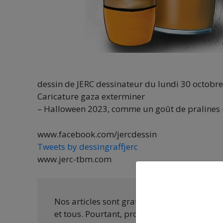
dessin de JERC dessinateur du lundi 30 octobr
Caricature gaza exterminer
– Halloween 2023, comme un goût de pralines 
www.facebook.com/jercdessin
Tweets by dessingraffjerc
www.jerc-tbm.com
Nos articles sont gratuits car nous penson
et tous. Pourtant, produire une information