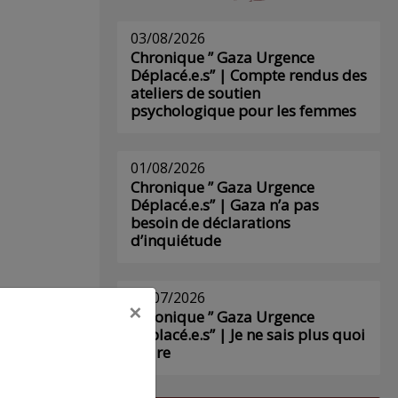
03/08/2026
Chronique ” Gaza Urgence
Déplacé.e.s” | Compte rendus des
ateliers de soutien
psychologique pour les femmes
01/08/2026
Chronique ” Gaza Urgence
Déplacé.e.s” | Gaza n’a pas
besoin de déclarations
d’inquiétude
29/07/2026
×
Chronique ” Gaza Urgence
Déplacé.e.s” | Je ne sais plus quoi
écrire
s