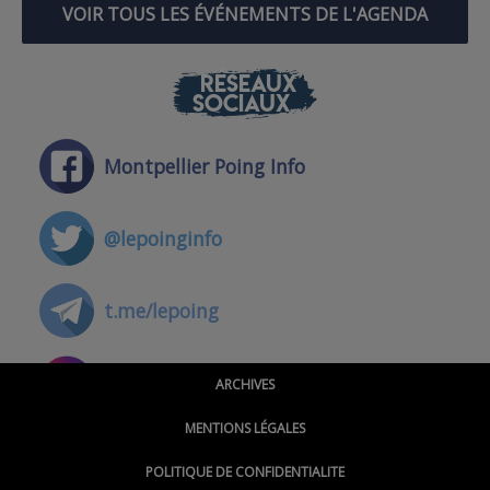
VOIR TOUS LES ÉVÉNEMENTS DE L'AGENDA
RÉSEAUX
SOCIAUX
Montpellier Poing Info
@lepoinginfo
t.me/lepoing
@montpellierpoinginfo
ARCHIVES
MENTIONS LÉGALES
@lepoinginfo.bsky.social
POLITIQUE DE CONFIDENTIALITE