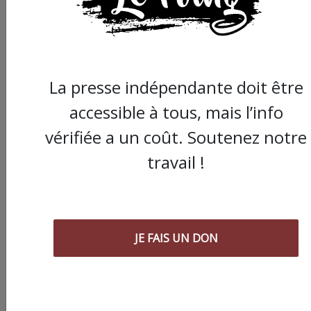
La presse indépendante doit être
accessible à tous, mais l’info
vérifiée a un coût. Soutenez notre
Commander le dernier numéro papier du
Poing !
travail !
Voir tous les numéros papier
JE FAIS UN DON
AGORA
03/08/2026