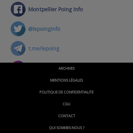
Montpellier Poing Info
@lepoinginfo
t.me/lepoing
@montpellierpoinginfo
ARCHIVES
MENTIONS LÉGALES
@lepoinginfo.bsky.social
POLITIQUE DE CONFIDENTIALITE
CGU
@LePoingMontpellier
CONTACT
QUI SOMMES-NOUS ?