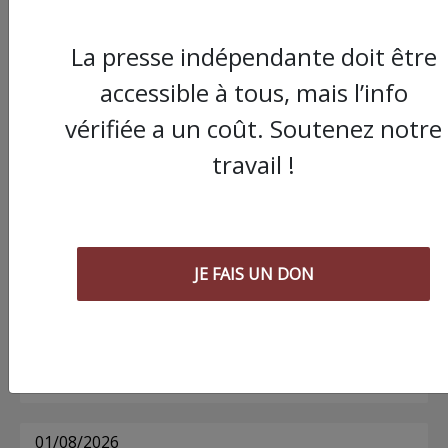
La presse indépendante doit être
Commander le dernier numéro papier du
accessible à tous, mais l’info
Poing !
vérifiée a un coût. Soutenez notre
travail !
Voir tous les numéros papier
AGORA
JE FAIS UN DON
03/08/2026
Chronique ” Gaza Urgence Déplacé.e.s” |
Compte rendus des ateliers de soutien
psychologique pour les femmes
01/08/2026