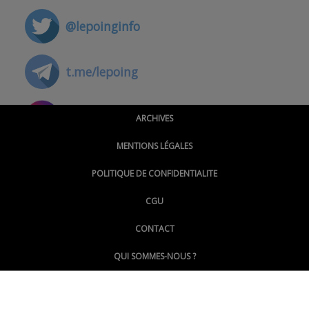
@lepoinginfo
t.me/lepoing
@montpellierpoinginfo
ARCHIVES
MENTIONS LÉGALES
@lepoinginfo.bsky.social
POLITIQUE DE CONFIDENTIALITE
CGU
@LePoingMontpellier
CONTACT
QUI SOMMES-NOUS ?