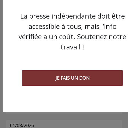
La presse indépendante doit être
Commander le dernier numéro papier du
accessible à tous, mais l’info
Poing !
vérifiée a un coût. Soutenez notre
travail !
Voir tous les numéros papier
AGORA
JE FAIS UN DON
03/08/2026
Chronique ” Gaza Urgence Déplacé.e.s” |
Compte rendus des ateliers de soutien
psychologique pour les femmes
01/08/2026