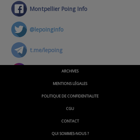
Montpellier Poing Info
@lepoinginfo
t.me/lepoing
@montpellierpoinginfo
ARCHIVES
MENTIONS LÉGALES
@lepoinginfo.bsky.social
POLITIQUE DE CONFIDENTIALITE
CGU
@LePoingMontpellier
CONTACT
QUI SOMMES-NOUS ?