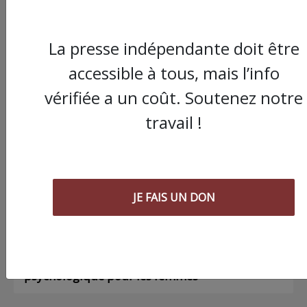
La presse indépendante doit être
accessible à tous, mais l’info
Commander le dernier numéro papier du
Poing !
vérifiée a un coût. Soutenez notre
travail !
Voir tous les numéros papier
AGORA
JE FAIS UN DON
03/08/2026
Chronique ” Gaza Urgence Déplacé.e.s” |
Compte rendus des ateliers de soutien
psychologique pour les femmes