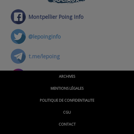
Montpellier Poing Info
@lepoinginfo
t.me/lepoing
@montpellierpoinginfo
ARCHIVES
MENTIONS LÉGALES
@lepoinginfo.bsky.social
POLITIQUE DE CONFIDENTIALITE
CGU
@LePoingMontpellier
CONTACT