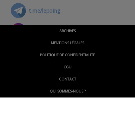
t.me/lepoing
@montpellierpoinginfo
ARCHIVES
MENTIONS LÉGALES
@lepoinginfo.bsky.social
POLITIQUE DE CONFIDENTIALITE
CGU
@LePoingMontpellier
CONTACT
QUI SOMMES-NOUS ?