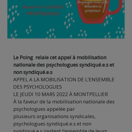
Le Poing relaie cet appel à mobilisation
nationale des psychologues syndiqué.e.s et
non syndiqué.e.s
A
PPEL A LA MOBILISATION
DE L
’
ENSEMBLE
DES PSYCHOLOGUES
LE JEUDI
10
MARS
2022
À
M
ONTPELLIER
À la faveur de la mobilisation nationale des
psychologues appelée par
plusieurs
organisations
syndicales,
psychologues
syndiqué.e.s
et
non
syndiqué.e.s invitent l’ensemble de leurs