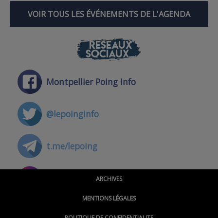
VOIR TOUS LES ÉVÉNEMENTS DE L'AGENDA
RÉSEAUX
SOCIAUX
Montpellier Poing Info
@lepoinginfo
t.me/lepoing
@montpellierpoinginfo
ARCHIVES
MENTIONS LÉGALES
@lepoinginfo.bsky.social
POLITIQUE DE CONFIDENTIALITE