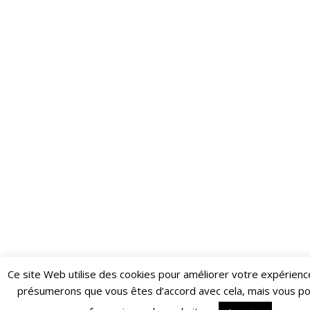
Ce site Web utilise des cookies pour améliorer votre expérienc
Restez informé·e des dernières actualités du Poing !
présumerons que vous êtes d’accord avec cela, mais vous p