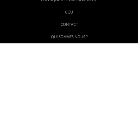
CGU
@LePoingMontpellier
CONTACT
QUI SOMMES-NOUS ?