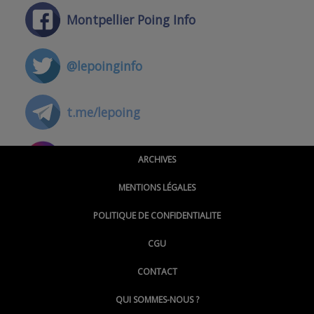
Montpellier Poing Info
@lepoinginfo
t.me/lepoing
@montpellierpoinginfo
ARCHIVES
MENTIONS LÉGALES
@lepoinginfo.bsky.social
POLITIQUE DE CONFIDENTIALITE
CGU
@LePoingMontpellier
CONTACT
QUI SOMMES-NOUS ?