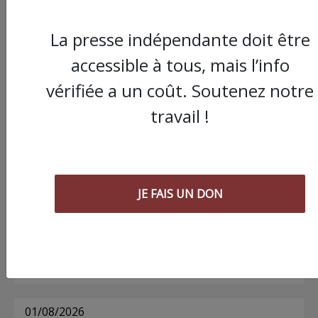
La presse indépendante doit être
Commander le dernier numéro papier du
accessible à tous, mais l’info
Poing !
vérifiée a un coût. Soutenez notre
travail !
Voir tous les numéros papier
AGORA
JE FAIS UN DON
03/08/2026
Chronique ” Gaza Urgence Déplacé.e.s” |
Compte rendus des ateliers de soutien
psychologique pour les femmes
01/08/2026