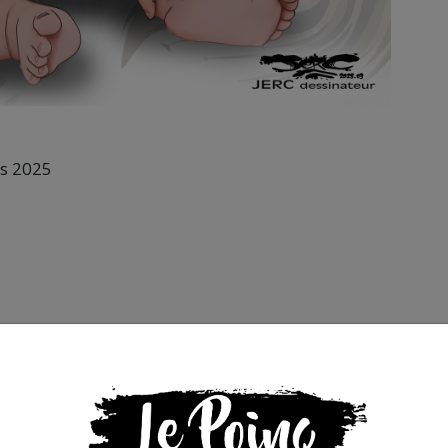
rs 2025
s que la presse indépendante doit être accessible à toute
 engagée et de qualité nécessite du temps et de l’argent,