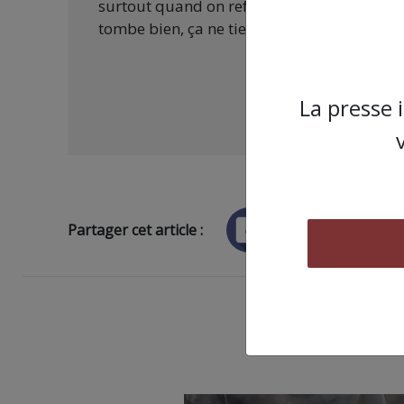
surtout quand on refuse d’être aux ordres 
tombe bien, ça ne tient qu’à vous :
La presse 
Partager cet article :
ARTICLE