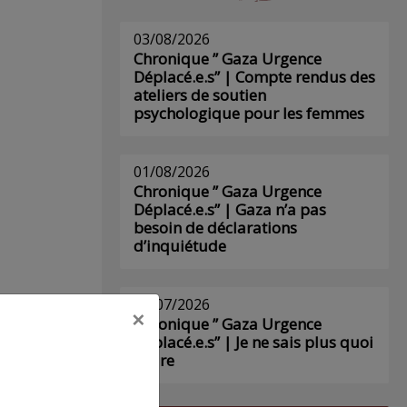
03/08/2026
Chronique ” Gaza Urgence
Déplacé.e.s” | Compte rendus des
ateliers de soutien
psychologique pour les femmes
01/08/2026
Chronique ” Gaza Urgence
Déplacé.e.s” | Gaza n’a pas
besoin de déclarations
d’inquiétude
29/07/2026
×
Chronique ” Gaza Urgence
Déplacé.e.s” | Je ne sais plus quoi
écrire
s