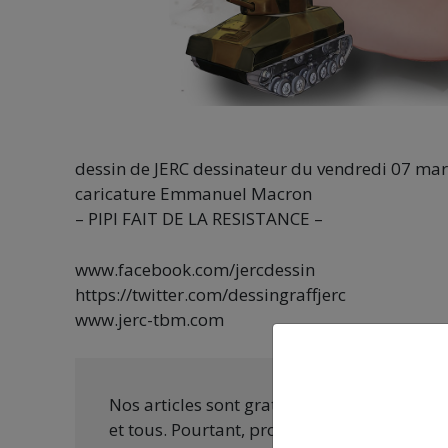
dessin de JERC dessinateur du vendredi 07 ma
caricature Emmanuel Macron
– PIPI FAIT DE LA RESISTANCE –
www.facebook.com/jercdessin
https://twitter.com/dessingraffjerc
www.jerc-tbm.com
Nos articles sont gratuits car nous penson
et tous. Pourtant, produire une information