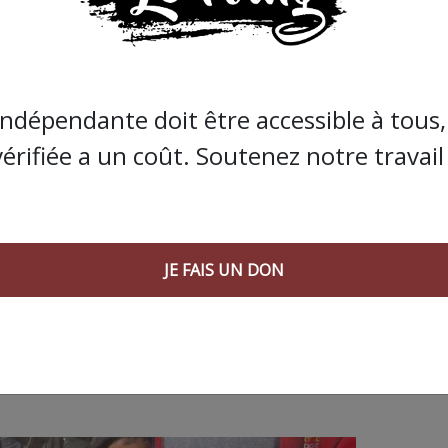
de Bolloré et de ses amis… Pourvu que ça dure ! Ça
JE FAIS UN DON
indépendante doit être accessible à tous, 
vérifiée a un coût. Soutenez notre travail 
JE FAIS UN DON
 AGORA SUIVANT :