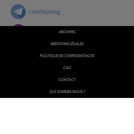
t.me/lepoing
@montpellierpoinginfo
ARCHIVES
MENTIONS LÉGALES
@lepoinginfo.bsky.social
POLITIQUE DE CONFIDENTIALITE
CGU
@LePoingMontpellier
CONTACT
QUI SOMMES-NOUS ?