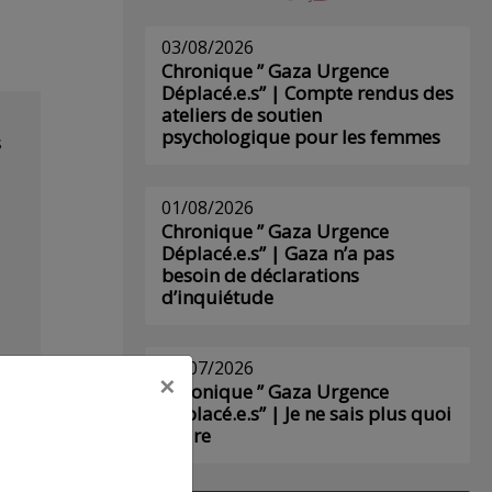
03/08/2026
Chronique ” Gaza Urgence
Déplacé.e.s” | Compte rendus des
ateliers de soutien
psychologique pour les femmes
s
01/08/2026
Chronique ” Gaza Urgence
Déplacé.e.s” | Gaza n’a pas
besoin de déclarations
d’inquiétude
29/07/2026
×
Chronique ” Gaza Urgence
Déplacé.e.s” | Je ne sais plus quoi
écrire