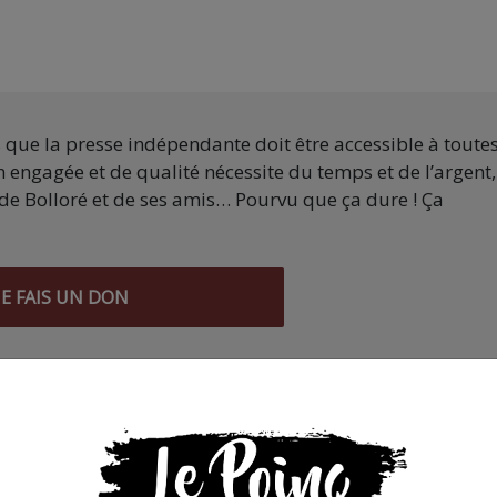
s que la presse indépendante doit être accessible à toute
 engagée et de qualité nécessite du temps et de l’argent,
de Bolloré et de ses amis… Pourvu que ça dure ! Ça
JE FAIS UN DON