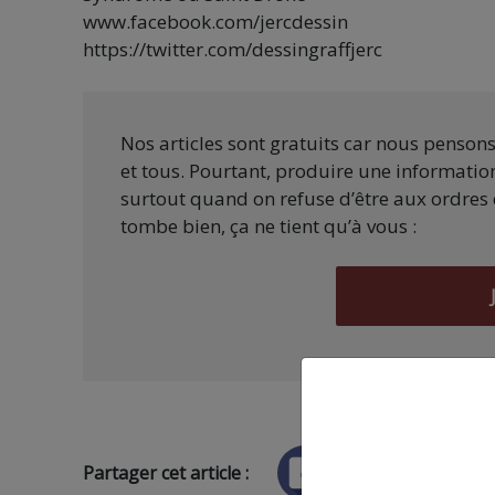
www.facebook.com/jercdessin
https://twitter.com/dessingraffjerc
Nos articles sont gratuits car nous penson
et tous. Pourtant, produire une information
surtout quand on refuse d’être aux ordres 
tombe bien, ça ne tient qu’à vous :
Partager cet article :