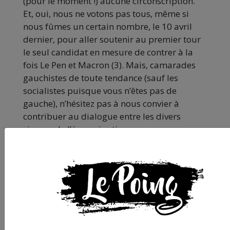
(pour le moment !) aucune circonscription.
Et, oui, nous ne votons pas tous, même si
nous fûmes un certain nombre, le 10 avril
dernier, pour aller soutenir au premier tour
le seul candidat en mesure de contrer à la
fois Le Pen et Macron (3). Mais, camarades
gauchistes de toute tendance (sauf les
socialistes puisque vous n’êtes pas de
gauche), n’hésitez pas à nous convier à
contribuer au dialogue entre les divers
visages de l’émancipation : vous verrez, nous
avons pas mal de choses à proposer. Et nous
essayerons d’être massivement présent.e.s
pour participer aux prochaines élections
municipales, notamment dans la partie
démocratie directe et écologie sociale.
Alors, chiche ? On discute ?