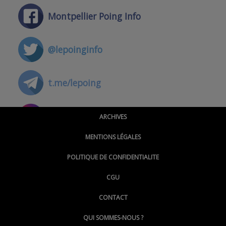
Montpellier Poing Info
@lepoinginfo
t.me/lepoing
@montpellierpoinginfo
ARCHIVES
MENTIONS LÉGALES
@lepoinginfo.bsky.social
POLITIQUE DE CONFIDENTIALITE
CGU
@LePoingMontpellier
CONTACT
QUI SOMMES-NOUS ?