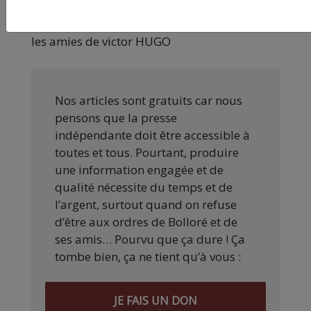
les amies de victor HUGO
Nos articles sont gratuits car nous
pensons que la presse
indépendante doit être accessible à
toutes et tous. Pourtant, produire
une information engagée et de
qualité nécessite du temps et de
l’argent, surtout quand on refuse
d’être aux ordres de Bolloré et de
ses amis… Pourvu que ça dure ! Ça
tombe bien, ça ne tient qu’à vous :
JE FAIS UN DON