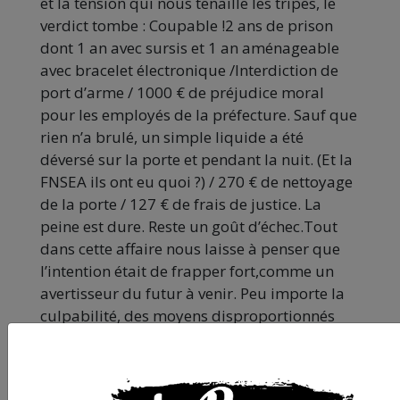
et la tension qui nous tenaille les tripes, le
verdict tombe : Coupable !2 ans de prison
dont 1 an avec sursis et 1 an aménageable
avec bracelet électronique /Interdiction de
port d’arme / 1000 € de préjudice moral
pour les employés de la préfecture. Sauf que
rien n’a brulé, un simple liquide a été
déversé sur la porte et pendant la nuit. (Et la
FNSEA ils ont eu quoi ?) / 270 € de nettoyage
de la porte / 127 € de frais de justice. La
peine est dure. Reste un goût d’échec.Tout
dans cette affaire nous laisse à penser que
l’intention était de frapper fort,comme un
avertisseur du futur à venir. Peu importe la
culpabilité, des moyens disproportionnés
seront mis en place pour donner le ton du
nouveau niveau de répression. Peu importe
le fond, peu importe de mettre un homme en