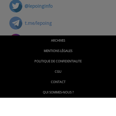
@lepoinginfo
t.me/lepoing
@montpellierpoinginfo
ARCHIVES
MENTIONS LÉGALES
@lepoinginfo.bsky.social
POLITIQUE DE CONFIDENTIALITE
CGU
@LePoingMontpellier
CONTACT
QUI SOMMES-NOUS ?