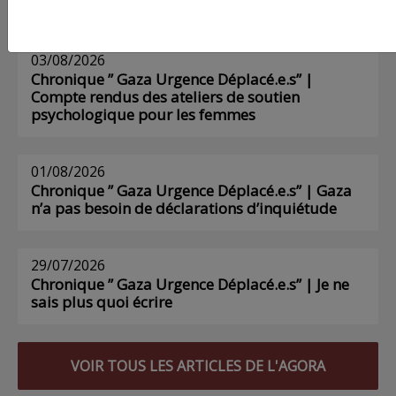
AGORA
03/08/2026
Chronique ” Gaza Urgence Déplacé.e.s” |
Compte rendus des ateliers de soutien
psychologique pour les femmes
01/08/2026
Chronique ” Gaza Urgence Déplacé.e.s” | Gaza
n’a pas besoin de déclarations d’inquiétude
29/07/2026
Chronique ” Gaza Urgence Déplacé.e.s” | Je ne
sais plus quoi écrire
VOIR TOUS LES ARTICLES DE L'AGORA