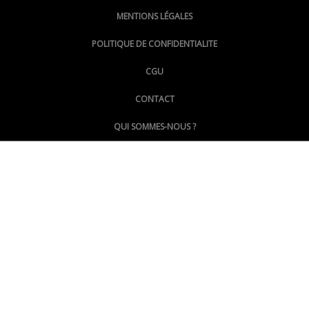
MENTIONS LÉGALES
@lepoinginfo.bsky.social
POLITIQUE DE CONFIDENTIALITE
CGU
@LePoingMontpellier
CONTACT
QUI SOMMES-NOUS ?