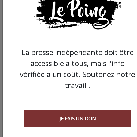
La presse indépendante doit être
accessible à tous, mais l’info
vérifiée a un coût. Soutenez notre
travail !
Commander le dernier numéro papier du
Poing !
Voir tous les numéros papier
JE FAIS UN DON