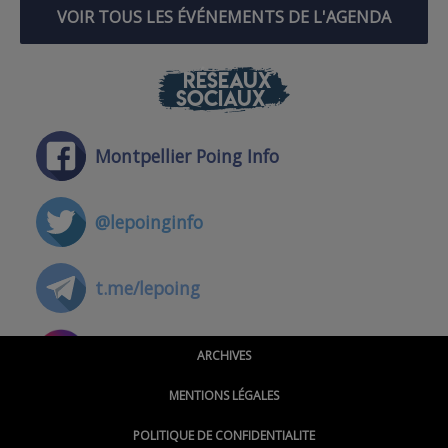
VOIR TOUS LES ÉVÉNEMENTS DE L'AGENDA
RÉSEAUX
SOCIAUX
Montpellier Poing Info
@lepoinginfo
t.me/lepoing
@montpellierpoinginfo
ARCHIVES
MENTIONS LÉGALES
@lepoinginfo.bsky.social
POLITIQUE DE CONFIDENTIALITE