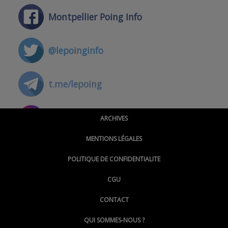
Montpellier Poing Info
@lepoinginfo
t.me/lepoing
@montpellierpoinginfo
ARCHIVES
MENTIONS LÉGALES
@lepoinginfo.bsky.social
POLITIQUE DE CONFIDENTIALITE
CGU
@LePoingMontpellier
CONTACT
QUI SOMMES-NOUS ?