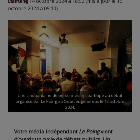
Le Poing
Publié le 14 octobre 2024 à 18:52 (mis à jour le 15
octobre 2024 à 09:10)
Une cinquantaine de personnes ont participé au débat
organisé par Le Poing au Quartier généreux le 12 octobre
2024.
Votre média indépendant
Le Poing
vient
d’ouvrir un cycle de débats publics. Un