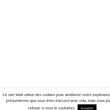
Ce site Web utilise des cookies pour améliorer votre expérienc
Restez informé·e des dernières actualités du Poing !
présumerons que vous êtes d’accord avec cela, mais vous p
ABONNEZ-VOUS À LA NEWSLETTER
refuser si vous le souhaitez.
Accepter