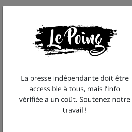
Montpellier : les
assistants d'éducati
La presse indépendante doit être
lycée Mermoz mobili
accessible à tous, mais l’info
contre une suppress
de poste
vérifiée a un coût. Soutenez notre
travail !