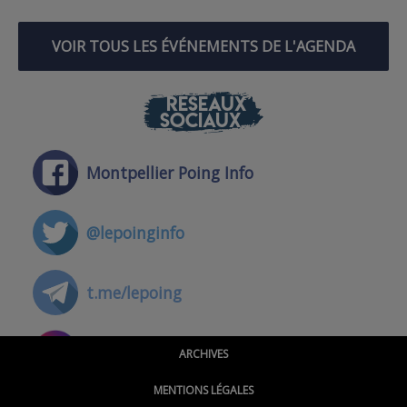
VOIR TOUS LES ÉVÉNEMENTS DE L'AGENDA
RÉSEAUX
SOCIAUX
Montpellier Poing Info
@lepoinginfo
t.me/lepoing
@montpellierpoinginfo
ARCHIVES
MENTIONS LÉGALES