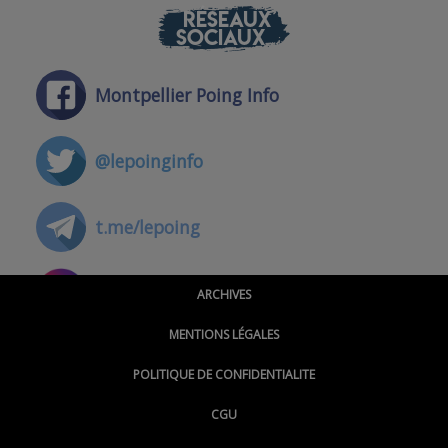
RÉSEAUX
SOCIAUX
Montpellier Poing Info
@lepoinginfo
t.me/lepoing
@montpellierpoinginfo
ARCHIVES
MENTIONS LÉGALES
@lepoinginfo.bsky.social
POLITIQUE DE CONFIDENTIALITE
CGU
@LePoingMontpellier