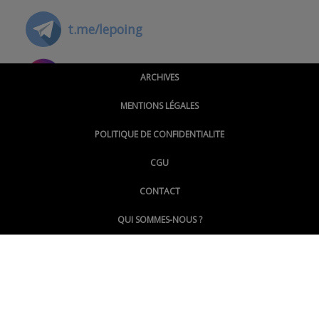
t.me/lepoing
@montpellierpoinginfo
ARCHIVES
MENTIONS LÉGALES
@lepoinginfo.bsky.social
POLITIQUE DE CONFIDENTIALITE
CGU
@LePoingMontpellier
CONTACT
QUI SOMMES-NOUS ?