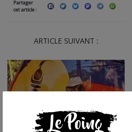
Partager
cet article :
ARTICLE SUIVANT :
Cette semaine dans
l’Hérault : événemen
autour de la crise